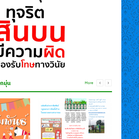
มุ่น
More