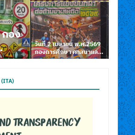
โน…
.ศ.2569
องค์การบริหารส่วนตำบล
ตำบลโน…
โนนหมากมุ่น จัดโครงการ
ฝึกอบรม…
 (ITA)