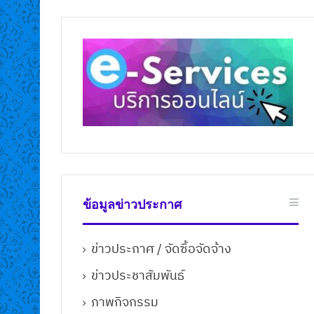
3 เมษายน 2026
มษายน 2026
98
ประชาสัมพันธ์ กิจกรรมการดำเนิน
ศองค์การบริหารส่วนตำบล
การขับเคลื่อนแผนปฏิบัติการเชิง
กมุ่น เรื่อง รายชื่อผู้เสียภาษี
ยุทธ์แนวใหม่ RE-X-RAY โครงการ
้รับการพิจารณาลดหรือยกเว้น
ถังขยะเปียก ลดโลกร้อน เพื่อบรรล
่ดินและสิ่งปลูกสร้างตาม
เป้าหมายการปล่อยก๊าซเรือนกระ
 56 แห่งพระราชบัญญัติภาษี
สุทธิเป็นศูนย์ ประจำปี 2569
และสิ่งปลูกสร้าง พ.ศ.2562
ข้อมูลข่าวประกาศ
ข่าวประกาศ / จัดซื้อจัดจ้าง
ข่าวประชาสัมพันธ์
ภาพกิจกรรม