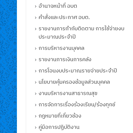
รส…
อำนาจหน้าที่ อบต
คำสั่งและประกาศ อบต.
รายงานการกำกับติดตาม การใช้จ่ายงบ
ุนายน พ.ศ.2569 กอง
ประมาณประจำปี
วันที่ 2 เมษาย
าสนาและวัฒ…
การบริหารงานบุคคล
กองการศึกษา 
วัฒนธ…
รายงานการเงินการคลัง
การโอนงบประมาณรายจ่ายประจำปี
นโยบายคุ้มครองข้อมูลส่วนบุคคล
งานบริหารงานสาธารณสุข
การจัดการเรื่องร้องเรียน/ร้องทุกข์
กฏหมายที่เกี่ยวข้อง
คู่มือการปฏิบัติงาน