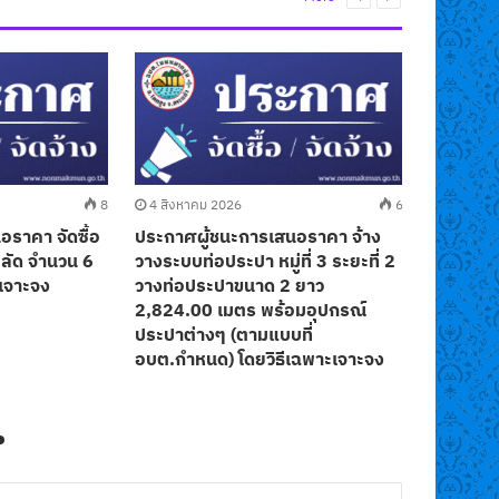
8
4 สิงหาคม 2026
6
22 กรกฎ
ราคา จัดซื้อ
ประกาศผู้ชนะการเสนอราคา จ้าง
ประกาศผู
ปลัด จำนวน 6
วางระบบท่อประปา หมู่ที่ 3 ระยะที่ 2
วัสดุอุป
เจาะจง
วางท่อประปาขนาด 2 ยาว
ต้นแบบใ
2,824.00 เมตร พร้อมอุปกรณ์
จำนวน 4
ประปาต่างๆ (ตามแบบที่
ปีงบประ
อบต.กำหนด) โดยวิธีเฉพาะเจาะจง
เจาะจง