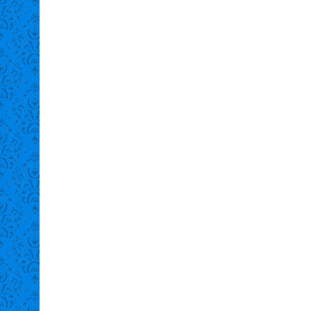
รกฎาคม 2026
26
14 กรกฎาคม 2026
ศผู้ชนะการเสนอราคา จ้าง
ประกาศผู้ชนะการเสนอาราคา จ้า
ซมบำรุงรักษารถยนต์บรรทุก
ซ่อมแซมบำรุงรักษารถยนต์ส่วน
บอัดท้ายขนาด 6 ตัน หมาย
กลางยี่ห้อฟอร์ด หมายเลขทะเบียน
เบียน 81-9317 สระแก้ว
กข 8339 สระแก้ว จำนวน 6
 5 รายการ โดยวิธีเฉพาะ
รายการ โดยวิธีเฉพาะเจาะจง
ง