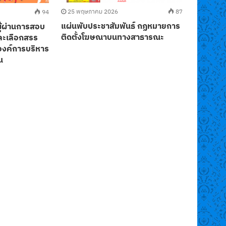
25 พฤษภาคม 2026
87
20 พฤษภ
94
แผ่นพับประชาสัมพันธ์ กฏหมายการ
ประชาสัมพ
ู้ผ่านการสอบ
ติดตั้งโฆษณาบนทางสาธารณะ
และสร้าง
ละเลือกสรร
อันตราย
องค์การบริหาร
PM2.5 ที
น