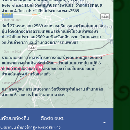
Reference : TOR) จ้างเหมาบริการงานประจำรถบรรทุกขยะ
จำนวน 4 อัตรา ประจำปีงบประมาณ พ.ศ.2569
7 สิงหาคม 2026
วันที่ 27 กรกฏาคม 2569 องค์การบริหารส่วนตำบลโนนหมาก
มุ่น ได้จัดโครงการถวายเทียนพรรษาเนื่องในวันเข้าพรรษา
ประจำปีงบประมาณ2569 ณ วัดอรัญญิการาม วัดหนองจาน
วัดบ้านอ่างศิลา และสำนักสงฆ์ศิลารัตน์พัฒนา
4 สิงหาคม 2026
รายละเอียดราคากลางโครงการก่อสร้างถนนดินลูกรังบดอัด
แน่นสายทางบ้านศิลารัตน์พัฒนา ตำบลโนนหมากมุ่น หมู่ที่ 6
เชื่อมบ้านหนองแอก ตำบลหนองม่วง ตำบลโนนหมากมุ่น
อำเภอโคกสูง จังหวัดสระแก้ว
4 สิงหาคม 2026
ประกาศผู้ชนะการเสนอราคา จัดซื้อวัสดุสำนักงาน สำนักปลัด
จำนวน 6 รายการ โดยวิธีเฉพาะเจาะจง
พัฒนาท้องถิ่น
ติดต่อ อบต.
นนหมากมุ่น อำเภอโคกสูง จังหวัดสระแก้ว