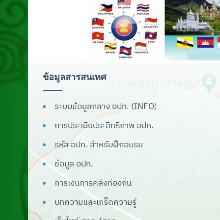
สัญลักษณ์และรูปแบบ
การนำเสนอข้อมูล
ดาวน์โหลดโปรแกรมจัดทำผลการเรียน
เฉลี่ย
ดาวน์โหลดเพลง สถ./อปท.
ข้อมูลสารสนเทศ
เครื่องหมายราชการของจังหวัด
ระบบข้อมูลกลาง อปท. (INFO)
ระบบสารสนเทศ
การประเมินประสิทธิภาพ อปท.
ระบบสารบรรณ
รหัส อปท. สำหรับฝึกอบรม
ระบบสารสนเทศเพื่อการวางแผน
ข้อมูล อปท.
ระบบเบี้ยยังชีพ
การเงินการคลังท้องถิ่น
ระบบสารสนเทศทางการศึกษาท้องถิ่น
บทความและเกร็ดความรู้
(Lec)