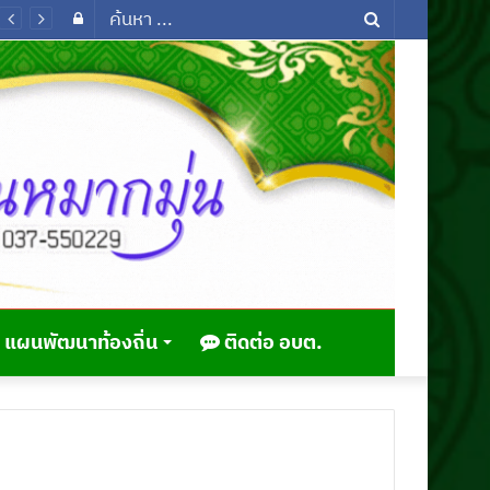
Log
ค้นหา
In
...
แผนพัฒนาท้องถิ่น
ติดต่อ อบต.