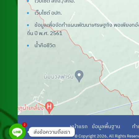
เว็บไซต์ สถจ./สถอ.
ระบบศูนย์ข้อมูลเลือกตั้ง ผู้บริหารและ
เว็บไซต์ อปท.
สมาชิก อปท.
ข้อมูลเพื่อจัดทำแผนพัฒนาเศรษฐกิจ พอเพียงทอ้
ระบบสารสนเทศเรื่องแบบสำรวจแหล่งน้ำ
ถิ่น ปี พ.ศ. 2561
ที่มีผักตบชวาใน อปท.
น้ำคือชีวิต
ระบบบันทึกบัญชีท้องถิ่น
ระบบศูนย์บริการข้อมูลบุคลากรท้องถิ่น
แห่งชาติ
ระบบสารสนเทศด้านการจัดการขยะ
มูลฝอยของ อปท.
ระบบคำของบประมาณ
ระบบการศึกษาท้องถิ่น
2
ระบบศูนย์พัฒนาเด็กเล็ก อปท.
หน้าแรก
ข้อมูลพื้นฐาน
ทำ
ส่งข้อความถึงเรา
ระบบการเรียนรู้ผ่านสื่ออิเล็กทรอนิกส์
© Copyright 2026, All Rights Reserve