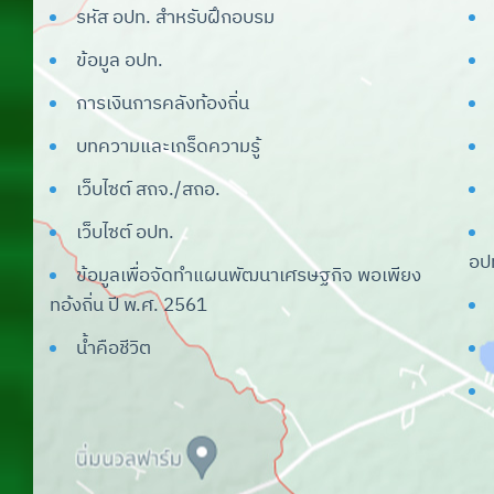
รหัส อปท. สำหรับฝึกอบรม
ข้อมูล อปท.
การเงินการคลังท้องถิ่น
บทความและเกร็ดความรู้
เว็บไซต์ สถจ./สถอ.
เว็บไซต์ อปท.
อป
ข้อมูลเพื่อจัดทำแผนพัฒนาเศรษฐกิจ พอเพียง
ทอ้งถิ่น ปี พ.ศ. 2561
น้ำคือชีวิต