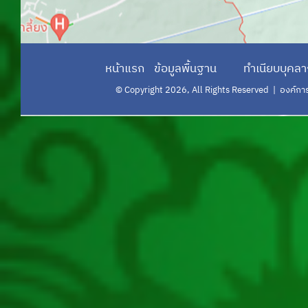
ระบบการเรียนรู้ผ่านสื่ออิเล็กทรอนิกส์
ข้าราชการส่วนท้องถิ่น(e-learning)
ระบบแบบฟอร์มอิเล็กทรอนิกส์
หน้าแรก
ข้อมูลพื้นฐาน
ทำเนียบบุคล
ฝากข่าว อปท
© Copyright 2026, All Rights Reserved | องค์การบร
หน่วยงานภายใน
สำนักบริหารการคลังท้องถิ่น
สำนักพัฒนาระบบบริหารงานบุคคลส่วน
ท้องถิ่น
สถาบันพัฒนาบุคลากรท้องถิ่น
กองพัฒนาและส่งเสริมการบริหารงาน
ท้องถิ่น
กองส่งเสริมและพัฒนาการจัดการ