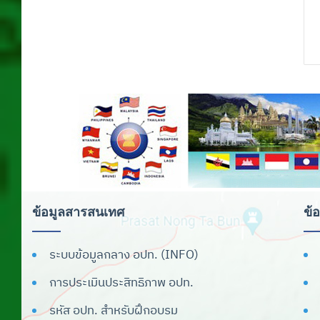
ดาวน์โหลดตรา
สัญลักษณ์และรูปแบบ
การนำเสนอข้อมูล
ดาวน์โหลดโปรแกรมจัดทำผลการเรียน
เฉลี่ย
ดาวน์โหลดเพลง สถ./อปท.
เครื่องหมายราชการของจังหวัด
ระบบสารสนเทศ
ข้อมูลสารสนเทศ
ข้
ระบบสารบรรณ
ระบบข้อมูลกลาง อปท. (INFO)
ระบบสารสนเทศเพื่อการวางแผน
การประเมินประสิทธิภาพ อปท.
ระบบเบี้ยยังชีพ
รหัส อปท. สำหรับฝึกอบรม
ระบบสารสนเทศทางการศึกษาท้องถิ่น