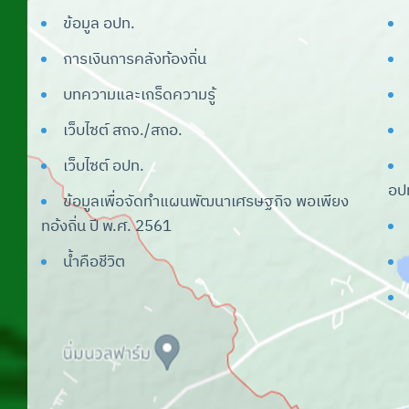
(Lec)
ข้อมูล อปท.
ระบบศูนย์ข้อมูลเลือกตั้ง ผู้บริหารและ
การเงินการคลังท้องถิ่น
สมาชิก อปท.
บทความและเกร็ดความรู้
ระบบสารสนเทศเรื่องแบบสำรวจแหล่ง
เว็บไซต์ สถจ./สถอ.
น้ำที่มีผักตบชวาใน อปท.
เว็บไซต์ อปท.
ระบบบันทึกบัญชีท้องถิ่น
อป
ข้อมูลเพื่อจัดทำแผนพัฒนาเศรษฐกิจ พอเพียง
ระบบศูนย์บริการข้อมูลบุคลากรท้องถิ่น
ทอ้งถิ่น ปี พ.ศ. 2561
แห่งชาติ
น้ำคือชีวิต
ระบบสารสนเทศด้านการจัดการขยะ
มูลฝอยของ อปท.
ระบบคำของบประมาณ
ระบบการศึกษาท้องถิ่น
ระบบศูนย์พัฒนาเด็กเล็ก อปท.