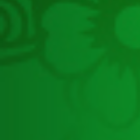
ศึกษาท้องถิ่น
กองกฎหมายและระเบียบท้องถิ่น
กองตรวจสอบระบบการเงินบัญชีท้อง
ถิ่น
กองยุทธศาสตร์และแผนงาน
กองการเจ้าหน้าที่
กองคลัง
สำนักงานเลขานุการกรม
ศูนย์เทคโนโลยีสารสนเทศท้องถิ่น
กลุ่มตรวจสอบภายใน
กลุ่มพัฒนาระบบบริหาร
กลุ่มประสานการตรวจราชการกรม