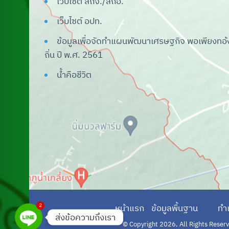
เว็บไซต์ สถจ./สถอ.
ระบบศูนย์ข้อมูลเลือกตั้ง ผู้บริหารและ
เว็บไซต์ อปท.
สมาชิก อปท.
ข้อมูลเพื่อจัดทำแผนพัฒนาเศรษฐกิจ พอเพียงทอ้
ระบบสารสนเทศเรื่องแบบสำรวจแหล่งน้ำ
ถิ่น ปี พ.ศ. 2561
ที่มีผักตบชวาใน อปท.
น้ำคือชีวิต
ระบบบันทึกบัญชีท้องถิ่น
ระบบศูนย์บริการข้อมูลบุคลากรท้องถิ่น
แห่งชาติ
ระบบสารสนเทศด้านการจัดการขยะ
มูลฝอยของ อปท.
ระบบคำของบประมาณ
ระบบการศึกษาท้องถิ่น
ระบบศูนย์พัฒนาเด็กเล็ก อปท.
2
หน้าแรก
ข้อมูลพื้นฐาน
ทำ
ส่งข้อความถึงเรา
ระบบการเรียนรู้ผ่านสื่ออิเล็กทรอนิกส์
© Copyright 2026, All Rights Reserve