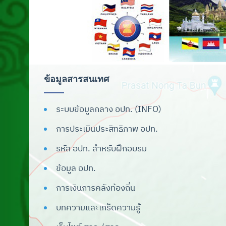
สัญลักษณ์และรูปแบบ
การนำเสนอข้อมูล
ดาวน์โหลดโปรแกรมจัดทำผลการเรียน
เฉลี่ย
ดาวน์โหลดเพลง สถ./อปท.
ข้อมูลสารสนเทศ
เครื่องหมายราชการของจังหวัด
ระบบข้อมูลกลาง อปท. (INFO)
ระบบสารสนเทศ
การประเมินประสิทธิภาพ อปท.
ระบบสารบรรณ
รหัส อปท. สำหรับฝึกอบรม
ระบบสารสนเทศเพื่อการวางแผน
ข้อมูล อปท.
ระบบเบี้ยยังชีพ
การเงินการคลังท้องถิ่น
ระบบสารสนเทศทางการศึกษาท้องถิ่น
บทความและเกร็ดความรู้
(Lec)