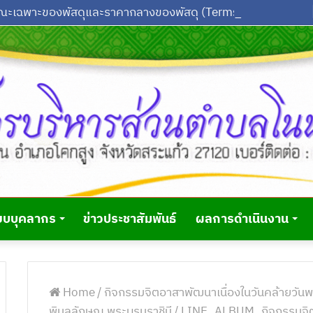
รายละเอียดคุณลักษณะเฉพาะของพัสดุและราคากลางของพัสดุ (Terms Of Reference : TOR) จ้างเหมาบริการปฏิบัติการงานธุรการ กองช่าง จำนวน 1 อัตรา ประจำปีงบประมาณ พ.ศ.2569
ยบบุคลากร
ข่าวประชาสัมพันธ์
ผลการดำเนินงาน
Home
/
กิจกรรมจิตอาสาพัฒนาเนื่องในวันคล้ายวันพ
พิมลลักษณ พระบรมราชินี
/
LINE_ALBUM_กิจกรรมจิตอ