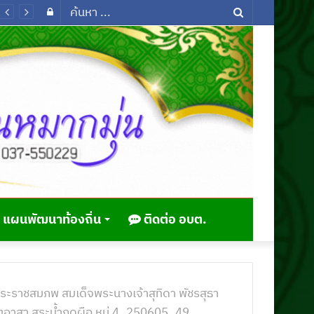
Log
ค้นหา
In
...
แผนพัฒนาท้องถิ่น
ติดต่อ อบต.
ระราชสมภพ สมเด็จพระนางเจ้าสุทิดา พัชรสุธา
าสา สระน้ำกุดผือ หมู่ 4_250605_49