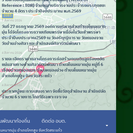
Reference : TOR) จ้างเหมาบริการงานประจำรถบรรทุกขยะ
จำนวน 4 อัตรา ประจำปีงบประมาณ พ.ศ.2569
7 สิงหาคม 2026
วันที่ 27 กรกฏาคม 2569 องค์การบริหารส่วนตำบลโนนหมาก
มุ่น ได้จัดโครงการถวายเทียนพรรษาเนื่องในวันเข้าพรรษา
ประจำปีงบประมาณ2569 ณ วัดอรัญญิการาม วัดหนองจาน
วัดบ้านอ่างศิลา และสำนักสงฆ์ศิลารัตน์พัฒนา
4 สิงหาคม 2026
รายละเอียดราคากลางโครงการก่อสร้างถนนดินลูกรังบดอัด
แน่นสายทางบ้านศิลารัตน์พัฒนา ตำบลโนนหมากมุ่น หมู่ที่ 6
เชื่อมบ้านหนองแอก ตำบลหนองม่วง ตำบลโนนหมากมุ่น
อำเภอโคกสูง จังหวัดสระแก้ว
4 สิงหาคม 2026
ประกาศผู้ชนะการเสนอราคา จัดซื้อวัสดุสำนักงาน สำนักปลัด
จำนวน 6 รายการ โดยวิธีเฉพาะเจาะจง
พัฒนาท้องถิ่น
ติดต่อ อบต.
นนหมากมุ่น อำเภอโคกสูง จังหวัดสระแก้ว