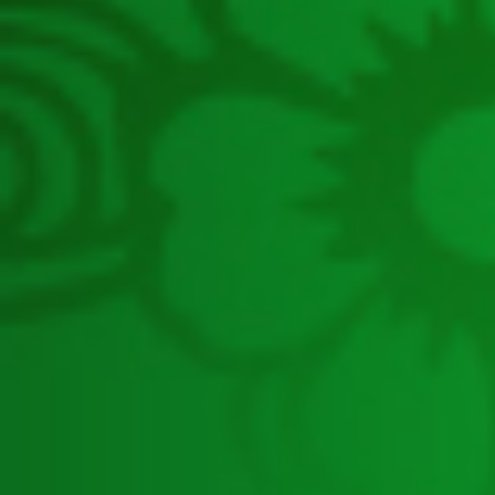
ศึกษาท้องถิ่น
กองกฎหมายและระเบียบท้องถิ่น
กองตรวจสอบระบบการเงินบัญชีท้อง
ถิ่น
กองยุทธศาสตร์และแผนงาน
กองการเจ้าหน้าที่
กองคลัง
สำนักงานเลขานุการกรม
ศูนย์เทคโนโลยีสารสนเทศท้องถิ่น
กลุ่มตรวจสอบภายใน
กลุ่มพัฒนาระบบบริหาร
กลุ่มประสานการตรวจราชการกรม