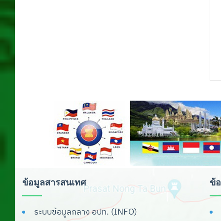
ดาวน์โหลดตรา
สัญลักษณ์และรูปแบบ
การนำเสนอข้อมูล
ดาวน์โหลดโปรแกรมจัดทำผลการเรียน
เฉลี่ย
ดาวน์โหลดเพลง สถ./อปท.
เครื่องหมายราชการของจังหวัด
ระบบสารสนเทศ
ระบบสารบรรณ
ระบบสารสนเทศเพื่อการวางแผน
ข้อมูลสารสนเทศ
ข้
ระบบเบี้ยยังชีพ
ระบบข้อมูลกลาง อปท. (INFO)
ระบบสารสนเทศทางการศึกษาท้องถิ่น