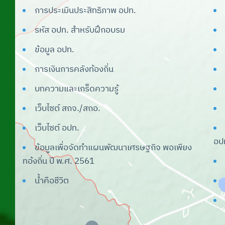
(Lec)
การประเมินประสิทธิภาพ อปท.
ระบบศูนย์ข้อมูลเลือกตั้ง ผู้บริหารและ
รหัส อปท. สำหรับฝึกอบรม
สมาชิก อปท.
ข้อมูล อปท.
ระบบสารสนเทศเรื่องแบบสำรวจแหล่ง
การเงินการคลังท้องถิ่น
น้ำที่มีผักตบชวาใน อปท.
บทความและเกร็ดความรู้
ระบบบันทึกบัญชีท้องถิ่น
เว็บไซต์ สถจ./สถอ.
ระบบศูนย์บริการข้อมูลบุคลากรท้องถิ่น
แห่งชาติ
เว็บไซต์ อปท.
อป
ระบบสารสนเทศด้านการจัดการขยะ
ข้อมูลเพื่อจัดทำแผนพัฒนาเศรษฐกิจ พอเพียง
มูลฝอยของ อปท.
ทอ้งถิ่น ปี พ.ศ. 2561
ระบบคำของบประมาณ
น้ำคือชีวิต
ระบบการศึกษาท้องถิ่น
ระบบศูนย์พัฒนาเด็กเล็ก อปท.