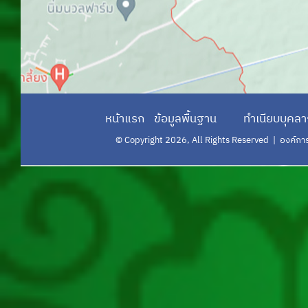
ระบบการเรียนรู้ผ่านสื่ออิเล็กทรอนิกส์
ข้าราชการส่วนท้องถิ่น(e-learning)
ระบบแบบฟอร์มอิเล็กทรอนิกส์
ฝากข่าว อปท
หน้าแรก
ข้อมูลพื้นฐาน
ทำเนียบบุคล
หน่วยงานภายใน
© Copyright 2026, All Rights Reserved | องค์การบร
สำนักบริหารการคลังท้องถิ่น
สำนักพัฒนาระบบบริหารงานบุคคลส่วน
ท้องถิ่น
สถาบันพัฒนาบุคลากรท้องถิ่น
กองพัฒนาและส่งเสริมการบริหารงาน
ท้องถิ่น
กองส่งเสริมและพัฒนาการจัดการ